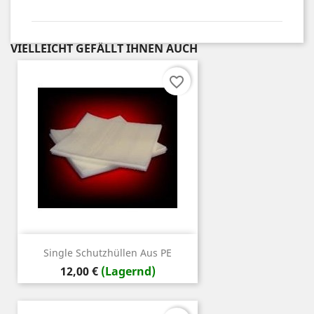
VIELLEICHT GEFÄLLT IHNEN AUCH
favorite_border
Single Schutzhüllen Aus PE
Preis
12,00 €
(Lagernd)