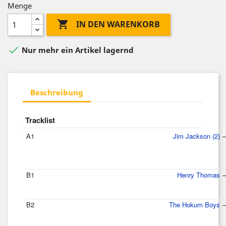
Menge

IN DEN WARENKORB

Nur mehr ein Artikel lagernd
Beschreibung
Tracklist
A1
Jim Jackson (2)
–
B1
Henry Thomas
–
B2
The Hokum Boys
–