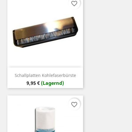
favorite_border
Schallplatten Kohlefaserbürste
Preis
9,95 €
(Lagernd)
favorite_border