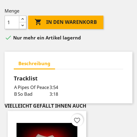
Menge

IN DEN WARENKORB

Nur mehr ein Artikel lagernd
Beschreibung
Tracklist
A
Pipes Of Peace
3:54
B
So Bad
3:18
VIELLEICHT GEFÄLLT IHNEN AUCH
favorite_border