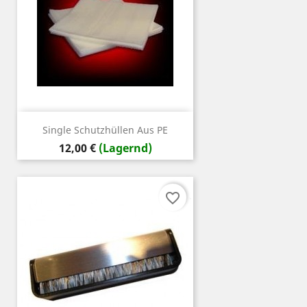
Single Schutzhüllen Aus PE
Preis
12,00 €
(Lagernd)
favorite_border