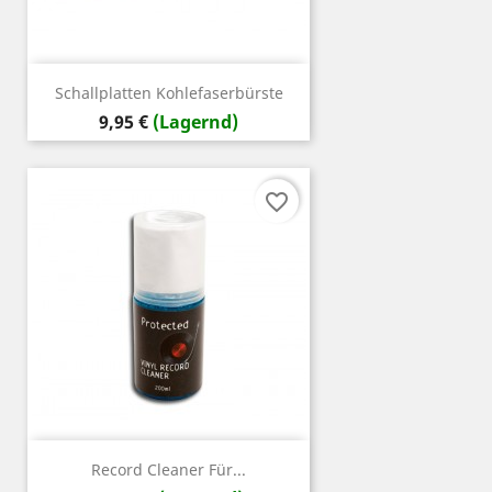
Schallplatten Kohlefaserbürste
Preis
9,95 €
(Lagernd)
favorite_border
Record Cleaner Für...