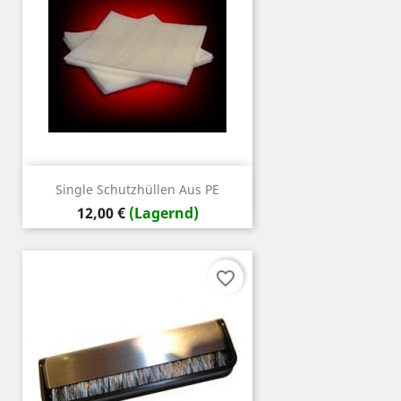
Single Schutzhüllen Aus PE
Preis
12,00 €
(Lagernd)
favorite_border