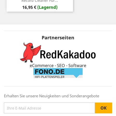
Record Cleaner Für...
Preis
16,95 €
(Lagernd)
Partnerseiten
eCommerce - SEO - Software
Erhalten Sie unsere Neuigkeiten und Sonderangebote