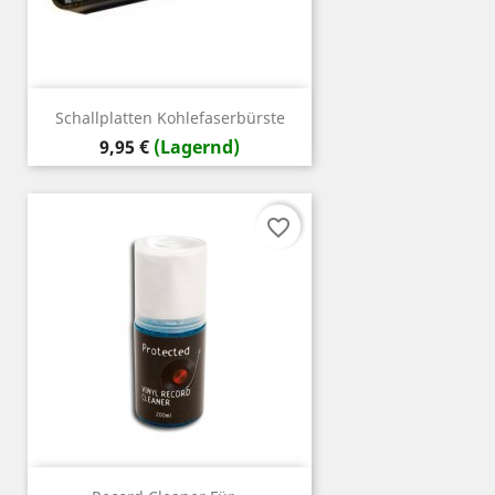
Schallplatten Kohlefaserbürste
Preis
9,95 €
(Lagernd)
favorite_border