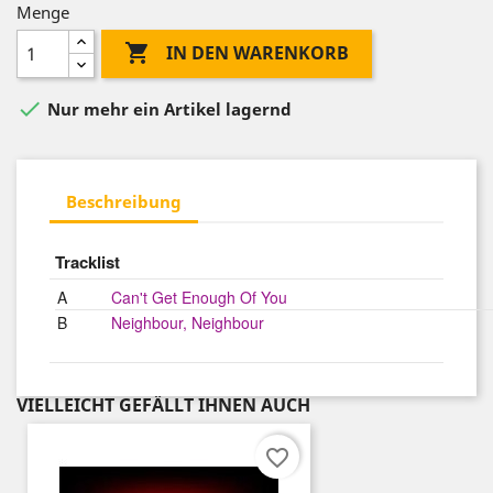
Menge

IN DEN WARENKORB

Nur mehr ein Artikel lagernd
Beschreibung
Tracklist
A
Can't Get Enough Of You
B
Neighbour, Neighbour
VIELLEICHT GEFÄLLT IHNEN AUCH
favorite_border