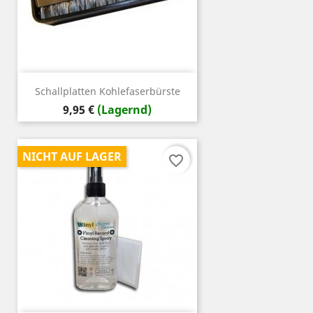
Schallplatten Kohlefaserbürste
Preis
9,95 €
(Lagernd)
NICHT AUF LAGER
favorite_border