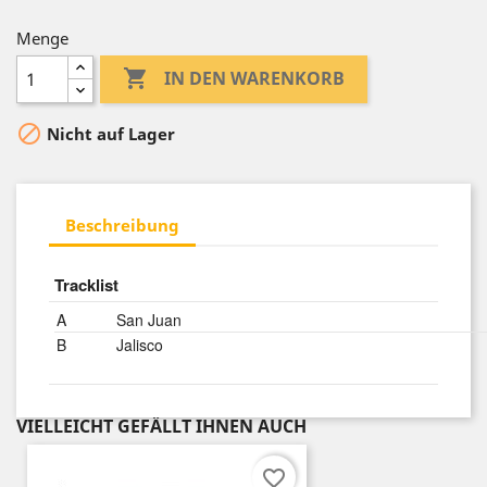
Menge

IN DEN WARENKORB

Nicht auf Lager
Beschreibung
Tracklist
A
San Juan
B
Jalisco
VIELLEICHT GEFÄLLT IHNEN AUCH
favorite_border