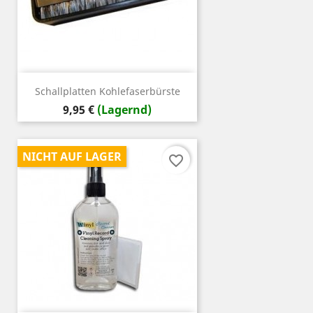
Schallplatten Kohlefaserbürste
Preis
9,95 €
(Lagernd)
NICHT AUF LAGER
favorite_border