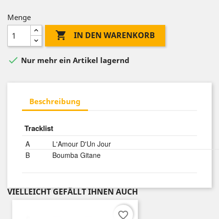
Menge

IN DEN WARENKORB

Nur mehr ein Artikel lagernd
Beschreibung
Tracklist
A
L'Amour D'Un Jour
B
Boumba Gitane
VIELLEICHT GEFÄLLT IHNEN AUCH
favorite_border