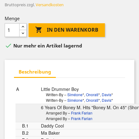
Bruttopreis
zzgl.
Versandkosten
Menge

IN DEN WARENKORB

Nur mehr ein Artikel lagernd
Beschreibung
A
Little Drummer Boy
Written-By –
Siméone
*
,
Onorati
*
,
Davis
*
Written-By –
Siméone
*
,
Onorati
*
,
Davis
*
6 Years Of Boney M. Hits "Boney M. On 45" (Short
Arranged By –
Frank Farian
Arranged By –
Frank Farian
B.1
Daddy Cool
B.2
Ma Baker