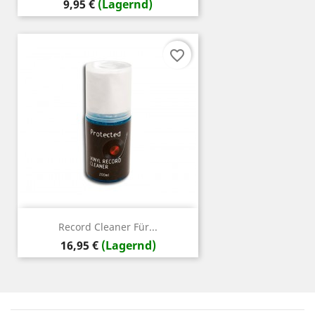
Preis
9,95 €
(Lagernd)
favorite_border
Record Cleaner Für...
Preis
16,95 €
(Lagernd)