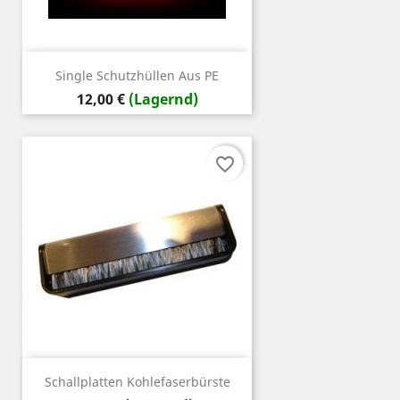
Single Schutzhüllen Aus PE
Preis
12,00 €
(Lagernd)
favorite_border
Schallplatten Kohlefaserbürste