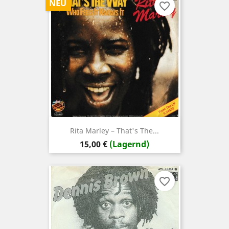
NEU
favorite_border
Rita Marley – That's The...
Preis
15,00 €
(Lagernd)
favorite_border