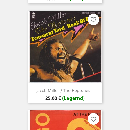
favorite_border
Jacob Miller / The Heptones...
Preis
25,00 €
(Lagernd)
favorite_border