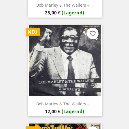
Bob Marley & The Wailers –...
Preis
25,00 €
(Lagernd)
NEU
favorite_border
Bob Marley & The Wailers –...
Preis
12,00 €
(Lagernd)