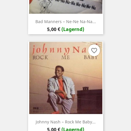
Bad Manners – Ne-Ne Na-Na...
Preis
5,00 €
(Lagernd)
favorite_border
Johnny Nash – Rock Me Baby...
Preis
5,00 €
(Lagernd)