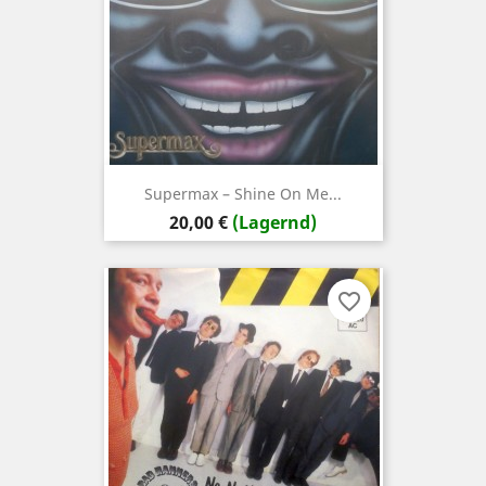
Supermax – Shine On Me...
Preis
20,00 €
(Lagernd)
favorite_border