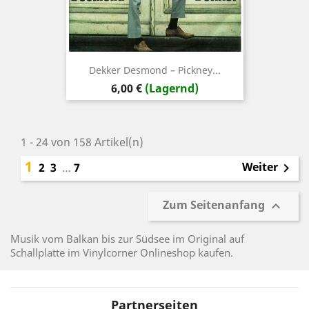
Dekker ‎Desmond – Pickney...
Preis
6,00 €
(Lagernd)
1 - 24 von 158 Artikel(n)
1
Weiter
2
3
…
7

Zum Seitenanfang

Musik vom Balkan bis zur Südsee im Original auf
Schallplatte im Vinylcorner Onlineshop kaufen.
Partnerseiten