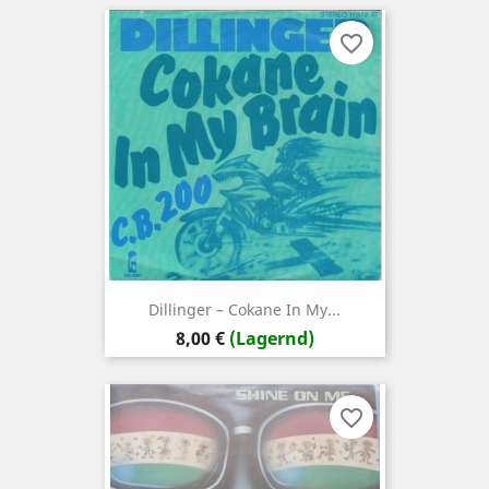
favorite_border
Dillinger – Cokane In My...
Preis
8,00 €
(Lagernd)
favorite_border