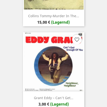
Collins Tommy-Murder In The...
Preis
15,00 €
(Lagernd)
favorite_border
Grant Eddy ‎– Can't Get...
Preis
3,00 €
(Lagernd)