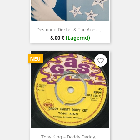
Desmond Dekker & The Aces –...
Preis
8,00 €
(Lagernd)
NEU
favorite_border
Tony King – Daddy Daddy...