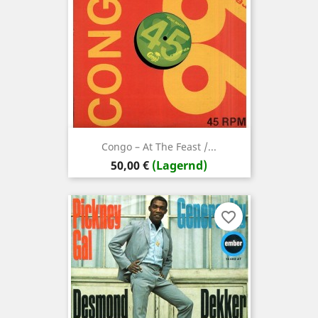
Congo – At The Feast /...
Preis
50,00 €
(Lagernd)
favorite_border