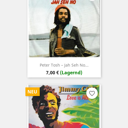
Peter Tosh – Jah Seh No...
Preis
7,00 €
(Lagernd)
NEU
favorite_border