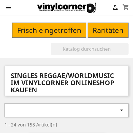
shopping_cart


Frisch eingetroffen
Raritäten
SINGLES REGGAE/WORLDMUSIC
IM VINYLCORNER ONLINESHOP
KAUFEN

1 - 24 von 158 Artikel(n)