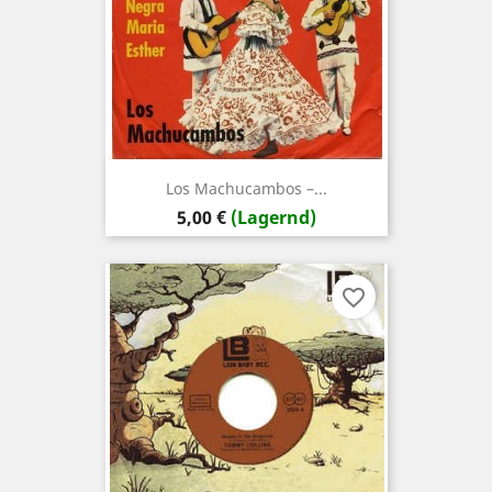
Los Machucambos ‎–...
Preis
5,00 €
(Lagernd)
favorite_border