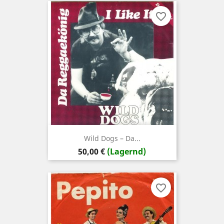
favorite_border
Wild Dogs – Da...
Preis
50,00 €
(Lagernd)
favorite_border