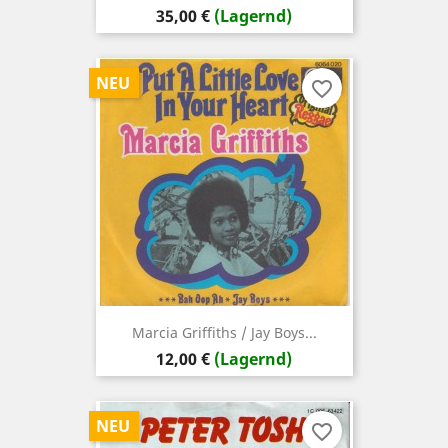
Preis
35,00 €
(Lagernd)
NEU
favorite_border
Marcia Griffiths / Jay Boys...
Preis
12,00 €
(Lagernd)
NEU
favorite_border