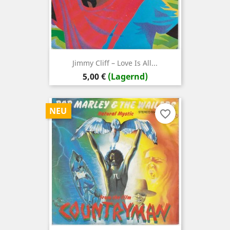
Jimmy Cliff – Love Is All...
Preis
5,00 €
(Lagernd)
NEU
favorite_border