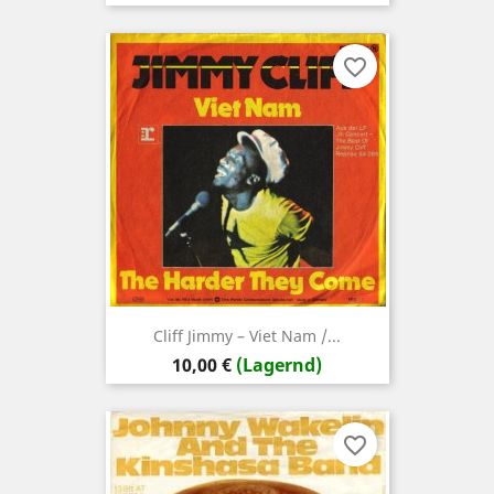
favorite_border
Cliff ‎Jimmy – Viet Nam /...
Preis
10,00 €
(Lagernd)
favorite_border