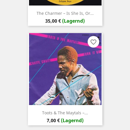
The Charmer – Is She Is, Or...
Preis
35,00 €
(Lagernd)
favorite_border
Toots & The Maytals –...
Preis
7,00 €
(Lagernd)