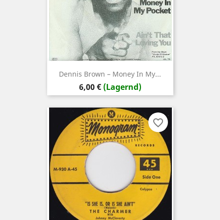
Dennis Brown – Money In My...
Preis
6,00 €
(Lagernd)
favorite_border