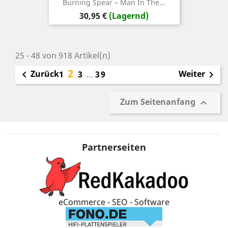
Burning Spear – Man In The...
Preis
30,95 €
(Lagernd)
25 - 48 von 918 Artikel(n)
2
Zurück
Weiter

1
3
…
39

Zum Seitenanfang

Partnerseiten
eCommerce - SEO - Software