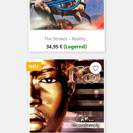
The Strokes – Reality...
Preis
34,95 €
(Lagernd)
NEU
favorite_border