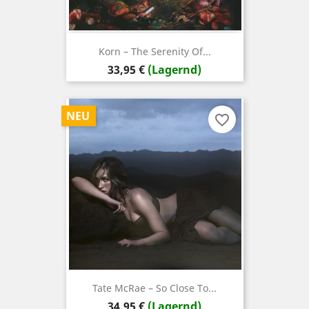
Korn – The Serenity Of...
Preis
33,95 €
(Lagernd)
NEU
favorite_border
Tate McRae – So Close To...
Preis
34,95 €
(Lagernd)