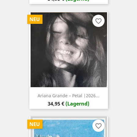
NEU
favorite_border
Ariana Grande – Petal |2026...
Preis
34,95 €
(Lagernd)
NEU
favorite_border