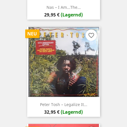
Nas – I Am...The...
Preis
29,95 €
(Lagernd)
NEU
favorite_border
Peter Tosh – Legalize It...
Preis
32,95 €
(Lagernd)