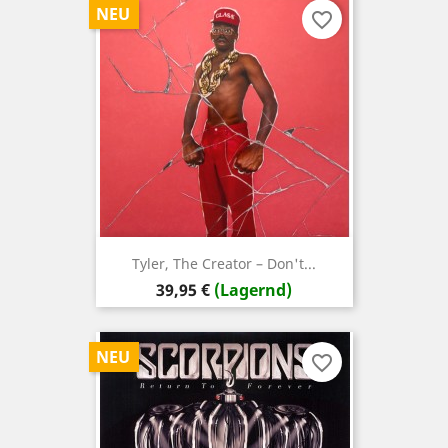
NEU
favorite_border
Tyler, The Creator – Don't...
Preis
39,95 €
(Lagernd)
NEU
favorite_border