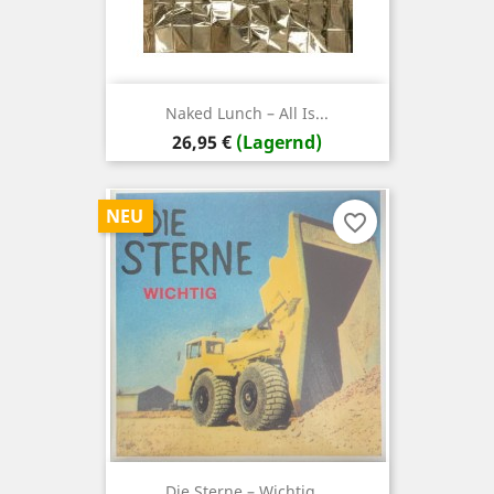
Naked Lunch – All Is...
Preis
26,95 €
(Lagernd)
NEU
favorite_border
Die Sterne – Wichtig...