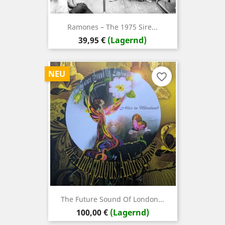
Ramones – The 1975 Sire...
Preis
39,95 €
(Lagernd)
NEU
favorite_border
The Future Sound Of London...
Preis
100,00 €
(Lagernd)