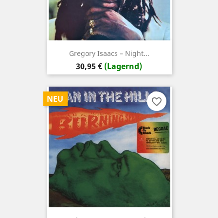
Gregory Isaacs – Night...
Preis
30,95 €
(Lagernd)
NEU
favorite_border