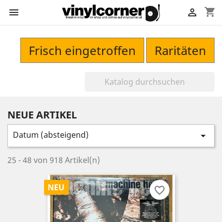
shopping_cart


Frisch eingetroffen
Raritäten
NEUE ARTIKEL
Datum (absteigend)

25 - 48 von 918 Artikel(n)
NEU
favorite_border