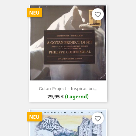
NEU
favorite_border
Gotan Project – Inspiración...
Preis
29,95 €
(Lagernd)
NEU
favorite_border