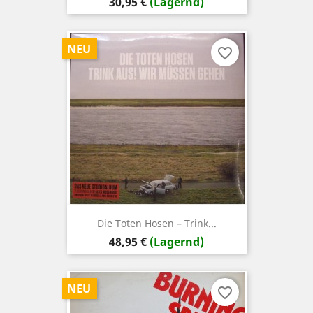
Preis
30,95 €
(Lagernd)
NEU
favorite_border
Die Toten Hosen – Trink...
Preis
48,95 €
(Lagernd)
NEU
favorite_border