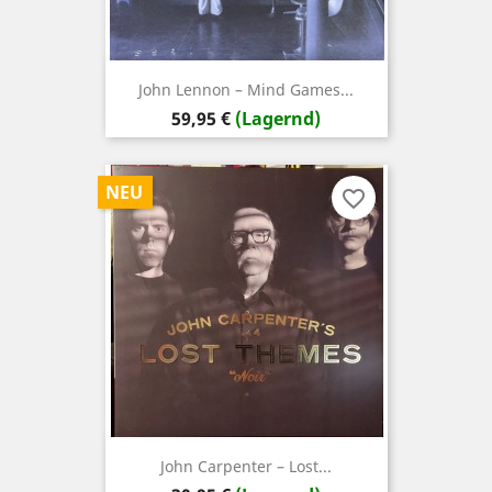
John Lennon – Mind Games...
Preis
59,95 €
(Lagernd)
NEU
favorite_border
John Carpenter – Lost...