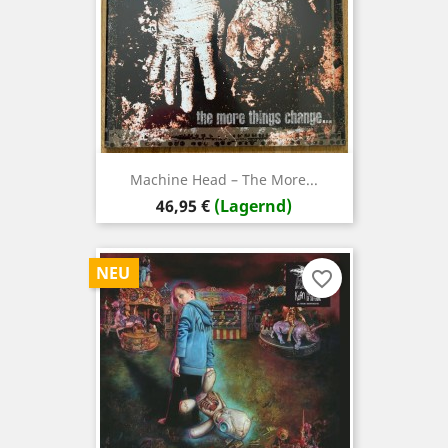
Machine Head – The More...
Preis
46,95 €
(Lagernd)
NEU
favorite_border