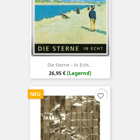
Die Sterne – In Echt...
Preis
26,95 €
(Lagernd)
NEU
favorite_border