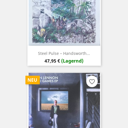
Steel Pulse – Handsworth...
Preis
47,95 €
(Lagernd)
NEU
favorite_border