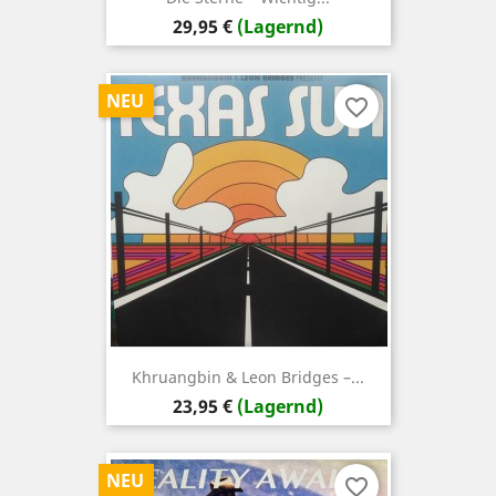
Preis
29,95 €
(Lagernd)
NEU
favorite_border
Khruangbin & Leon Bridges –...
Preis
23,95 €
(Lagernd)
NEU
favorite_border